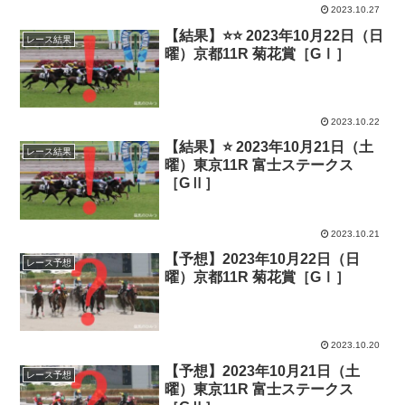
2023.10.27
【結果】⭐⭐ 2023年10月22日（日
レース結果
曜）京都11R 菊花賞［GⅠ］
2023.10.22
【結果】⭐ 2023年10月21日（土
レース結果
曜）東京11R 富士ステークス
［GⅡ］
2023.10.21
【予想】2023年10月22日（日
レース予想
曜）京都11R 菊花賞［GⅠ］
2023.10.20
【予想】2023年10月21日（土
レース予想
曜）東京11R 富士ステークス