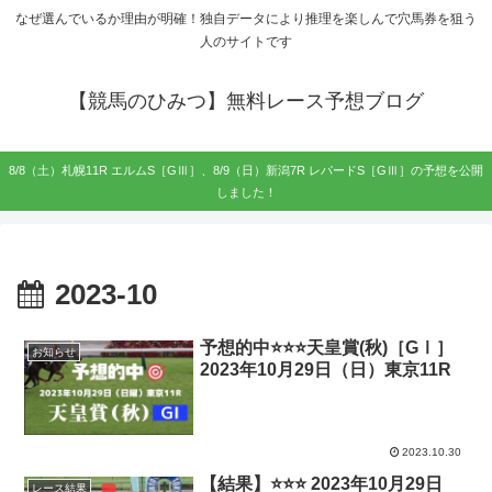
なぜ選んでいるか理由が明確！独自データにより推理を楽しんで穴馬券を狙う
人のサイトです
【競馬のひみつ】無料レース予想ブログ
8/8（土）札幌11R エルムS［GⅢ］、8/9（日）新潟7R レパードS［GⅢ］の予想を公開
しました！
2023-10
予想的中⭐⭐⭐天皇賞(秋)［GⅠ］
お知らせ
2023年10月29日（日）東京11R
2023.10.30
【結果】⭐⭐⭐ 2023年10月29日
レース結果