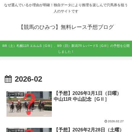
なぜ選んでいるか理由が明確！独自データにより推理を楽しんで穴馬券を狙う
人のサイトです
【競馬のひみつ】無料レース予想ブログ
8/8（土）札幌11R エルムS［GⅢ］、8/9（日）新潟7R レパードS［GⅢ］の予想を公開
しました！
2026-02
【予想】2026年3月1日（日曜）
レース予想
中山11R 中山記念［GⅡ］
2026.02.27
【予想】2026年2月28日（土曜）
レース予想