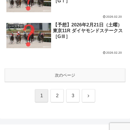
［GⅠ］
2026.02.20
【予想】2026年2月21日（土曜）
レース予想
東京11R ダイヤモンドステークス
［GⅢ］
2026.02.20
次のページ
次
1
2
3
へ