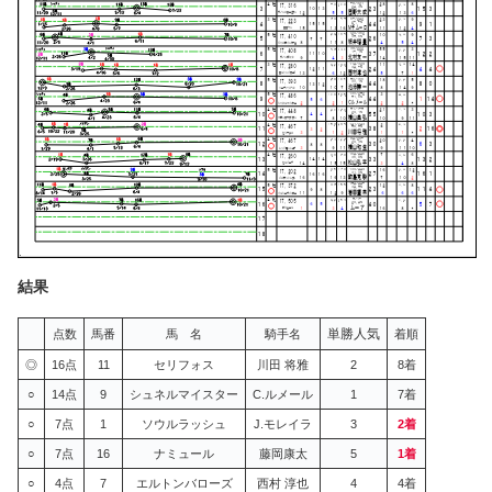
結果
単勝人気
点数
馬番
馬 名
騎手名
着順
◎
16点
11
セリフォス
川田 将雅
2
8着
○
14点
9
シュネルマイスター
C.ルメール
1
7着
○
7点
1
ソウルラッシュ
J.モレイラ
3
2着
○
7点
16
ナミュール
藤岡康太
5
1着
○
4点
7
エルトンバローズ
西村 淳也
4
4着