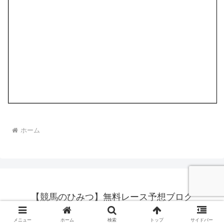
ホーム
【競馬のひみつ】無料レース予想ブログ
© 2023 【競馬のひみつ】無料レース予想ブログ.
メニュー
ホーム
検索
トップ
サイドバー