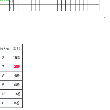
着順
単勝人気
2
15着
7
3着
8
4着
5
6着
13
13着
6
8着