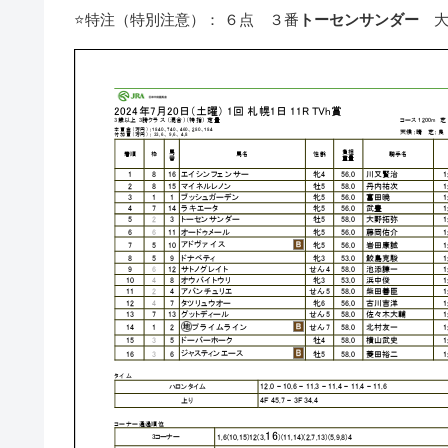
⭐特注（特別注意）： ６点 ３番
トーセンサンダー
大