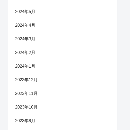
2024年5月
2024年4月
2024年3月
2024年2月
2024年1月
2023年12月
2023年11月
2023年10月
2023年9月