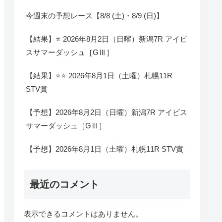
今週末の予想レース【8/8 (土)・8/9 (日)】
【結果】⭐ 2026年8月2日（日曜）新潟7R アイビ
スサマーダッシュ［GⅢ］
【結果】⭐⭐ 2026年8月1日（土曜）札幌11R
STV賞
【予想】2026年8月2日（日曜）新潟7R アイビス
サマーダッシュ［GⅢ］
【予想】2026年8月1日（土曜）札幌11R STV賞
最近のコメント
表示できるコメントはありません。