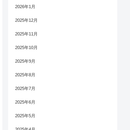
2026年1月
2025年12月
2025年11月
2025年10月
2025年9月
2025年8月
2025年7月
2025年6月
2025年5月
2025年4月