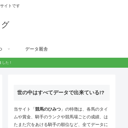
サイトです
ログ
つ
データ厩舎
しました！
世の中はすべてデータで出来ている!?
当サイト「
競馬のひみつ
」の特徴は、各馬のタイ
ムや賞金、騎手のランクや競馬場ごとの成績、は
たまた穴をあける騎手の順位など、全てデータに