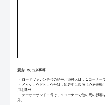
競走中の出来事等
・ ロードヴァレンチ号の騎手川須栄彦は，１コーナー
・ メイショウドヒョウ号は，競走中に疾病〔心房細動
用を除外。
・ テーオーサンドニ号は，１コーナーで他の馬の影響
外。