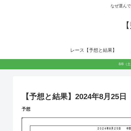
なぜ選んで
【
レース【予想と結果】
8/8（
【予想と結果】2024年8月25日
予想