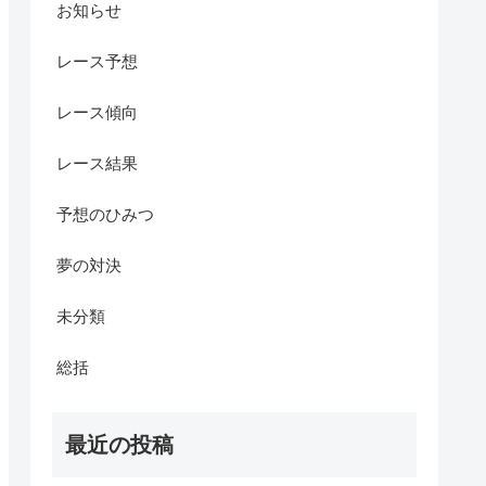
お知らせ
レース予想
レース傾向
レース結果
予想のひみつ
夢の対決
未分類
総括
最近の投稿