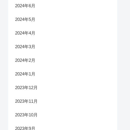
2024年6月
2024年5月
2024年4月
2024年3月
2024年2月
2024年1月
2023年12月
2023年11月
2023年10月
2023年9月