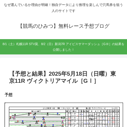
なぜ選んでいるか理由が明確！独自データにより推理を楽しんで穴馬券を狙う
人のサイトです
【競馬のひみつ】無料レース予想ブログ
8/1（土）札幌11R STV賞、8/2（日）新潟7R アイビスサマーダッシュ［GⅢ］の結果を
公開しました！
【予想と結果】2025年5月18日（日曜）東
京11R ヴィクトリアマイル［GⅠ］
予想