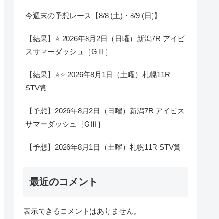
今週末の予想レース【8/8 (土)・8/9 (日)】
【結果】⭐ 2026年8月2日（日曜）新潟7R アイビ
スサマーダッシュ［GⅢ］
【結果】⭐⭐ 2026年8月1日（土曜）札幌11R
STV賞
【予想】2026年8月2日（日曜）新潟7R アイビス
サマーダッシュ［GⅢ］
【予想】2026年8月1日（土曜）札幌11R STV賞
最近のコメント
表示できるコメントはありません。