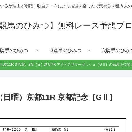
いるか理由が明確！独自データにより推理を楽しんで穴馬券を狙う人の
競馬のひみつ】無料レース予想ブ
騎手のひみつ
3連単のひみつ
穴騎手のひみ
）札幌11R STV賞、8/2（日）新潟7R アイビスサマーダッシュ［GⅢ］の結果を公
日（日曜）京都11R 京都記念［GⅡ］