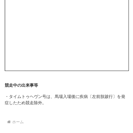
競走中の出来事等
・タイムトゥヘヴン号は、馬場入場後に疾病〔左前肢跛行〕を発
症したため競走除外。
ホーム