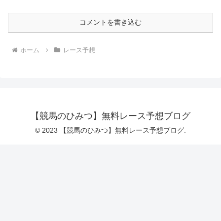
コメントを書き込む
ホーム
レース予想
【競馬のひみつ】無料レース予想ブログ
© 2023 【競馬のひみつ】無料レース予想ブログ.