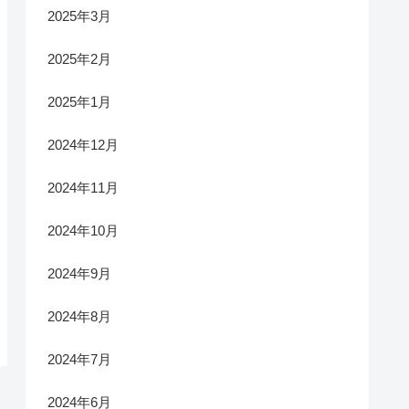
2025年3月
2025年2月
2025年1月
2024年12月
2024年11月
2024年10月
2024年9月
2024年8月
2024年7月
2024年6月