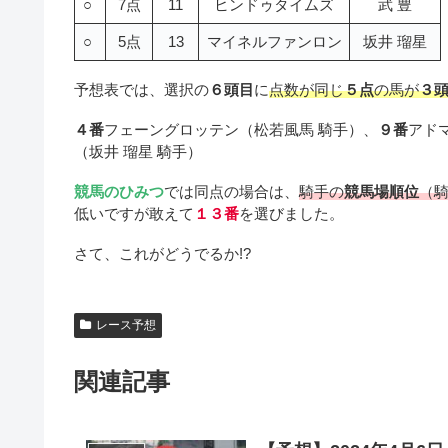
○
7点
11
ヒンドゥタイムズ
武 豊
○
5点
13
マイネルファンロン
坂井 瑠星
予想表では、選択の
６頭目
に
点数が同じ
５点
の馬が
３
４番
フェーングロッテン（松若風馬 騎手）、
９番
アド
（坂井 瑠星 騎手）
競馬のひみつ
では同点の場合は、
騎手の
競馬場順位
（
低いですが敢えて
１３番
を選びました。
さて、これがどうでるか!?
レース予想
関連記事