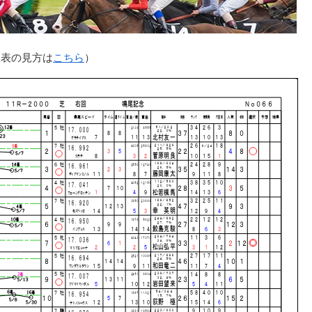
想表の見方は
こちら
）