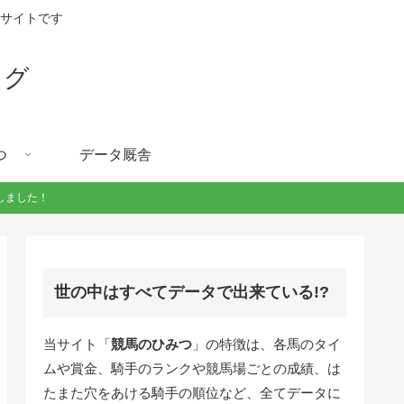
サイトです
ログ
つ
データ厩舎
開しました！
世の中はすべてデータで出来ている!?
当サイト「
競馬のひみつ
」の特徴は、各馬のタイ
ムや賞金、騎手のランクや競馬場ごとの成績、は
たまた穴をあける騎手の順位など、全てデータに