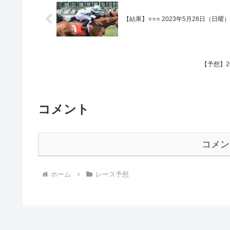
【結果】⭐⭐⭐ 2023年5月28日（日
【予想】2
コメント
コメン
ホーム
レース予想