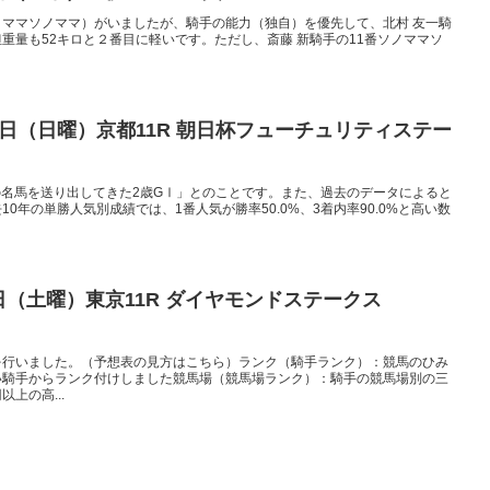
ママソノママ）がいましたが、騎手の能力（独自）を優先して、北村 友一騎
重量も52キロと２番目に軽いです。ただし、斎藤 新騎手の11番ソノママソ
15日（日曜）京都11R 朝日杯フューチュリティステー
の名馬を送り出してきた2歳GⅠ」とのことです。また、過去のデータによると
0年の単勝人気別成績では、1番人気が勝率50.0%、3着内率90.0%と高い数
2日（土曜）東京11R ダイヤモンドステークス
を行いました。（予想表の見方はこちら）ランク（騎手ランク）：競馬のひみ
い騎手からランク付けしました競馬場（競馬場ランク）：騎手の競馬場別の三
上の高...