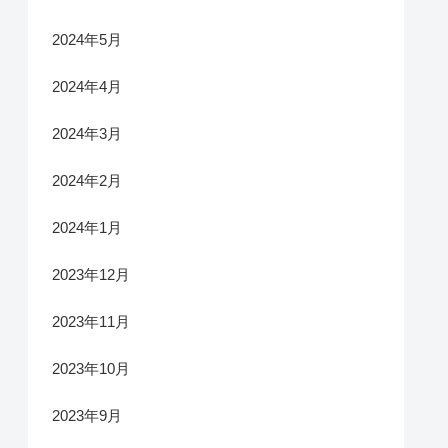
2024年5月
2024年4月
2024年3月
2024年2月
2024年1月
2023年12月
2023年11月
2023年10月
2023年9月