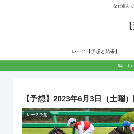
なぜ選んで
【
レース【予想と結果】
8/1（土
【予想】2023年6月3日（土曜）
レース予想