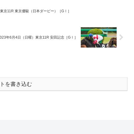
曜）東京11R 東京優駿（日本ダービー）［GⅠ］
023年6月4日（日曜）東京11R 安田記念［GⅠ］
トを書き込む