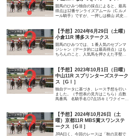
競馬のひみつ独自の採点によると、最高
得点は12番サンライズアムール（C.ルメ
ール騎手）ですが、一押しは横山 武史騎
手の8番オメガシンフォニーです。横山騎
手はこのレースにおいて一昨年の2022年
は３着、昨年の2023年は２着になってい
【予想】2024年6月29日（土曜）
レース予想
ます。両...
小倉11R 博多ステークス
競馬のひみつでは、１番人気のセブンマ
ジシャン（データ的には最高得点）はも
ちろんのこと、人気馬を押さえた手堅い
予想となっています。穴狙いで３番ウイ
ンリブルマン（6/29午前現在９番人気）
と９番ロワンディシー（現在13番人
【予想】2023年10月1日（日曜）
レース予想
気!?）を選んでいます...
中山11R スプリンターズステーク
ス［GⅠ］
独自データに基づき、レース予想を行い
ました。（予想表の見方はこちら）点数
馬番馬 名騎手名◎7点15キミワクイーン
横山 武史○7点1ナムラクレア浜中 俊○6点
5ウインマーベル松山 弘平○6点6ママコチ
ャ川田 将雅○6点13ジャスパークローネ
【予想】2024年10月26日（土
レース予想
団...
曜）京都11R MBS賞スワンステ
ークス［GⅡ］
JRA曰く、今回のレースは「秋の京都で