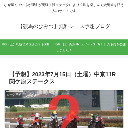
なぜ選んでいるか理由が明確！独自データにより推理を楽しんで穴馬券を狙う
人のサイトです
【競馬のひみつ】無料レース予想ブログ
8/8（土）札幌11R エルムS［GⅢ］、8/9（日）新潟7R レパードS［GⅢ］の予想を公開
しました！
【予想】2023年7月15日（土曜）中京11R
関ケ原ステークス
レース予想