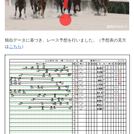
独自データに基づき、レース予想を行いました。（予想表の見方
は
こちら
）