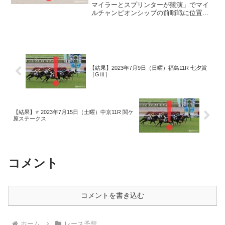
マイラーとスプリンターが競演」でマイ
ルチャンピオンシップの前哨戦に位置付
けとのことです。また過去のデータによ
ると、近年は波乱含みなレースでもあり
ます。そしてなんと、競馬のひみつでは
現在（10/26午前）...
【結果】2023年7月9日（日曜）福島11R 七夕賞
［GⅢ］
【結果】⭐ 2023年7月15日（土曜）中京11R 関ケ
原ステークス
コメント
コメントを書き込む
ホーム
レース予想