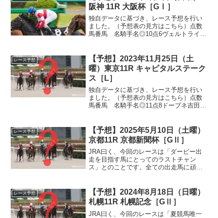
阪神 11R 大阪杯［GⅠ］
独自データに基づき、レース予想を行い
ました。（予想表の見方はこちら）点数
馬番馬 名騎手名◎10点6ヴェルトライゼ
ンデ川田 将雅○10点1ジェラルディーナ岩
田 望来○9点11スターズオンアースC.ルメ
ール○8点10ポタジェ坂井 瑠星○8点14...
【予想】2023年11月25日（土
レース予想
曜）東京11R キャピタルステーク
ス［L］
独自データに基づき、レース予想を行い
ました。（予想表の見方はこちら）点数
馬番馬 名騎手名◎11点8ドーブネ吉田
隼人○10点9セッション岩田 望来○9点4カ
ワキタレブリー西村 淳也○8点2タイムト
ゥヘヴン大野 拓弥○7点5イクスプロージ
【予想】2025年5月10日（土曜）
レース予想
ョン...
京都11R 京都新聞杯［GⅡ］
JRA曰く、今回のレースは「ダービー出
走を目指す馬にとってのラストチャン
ス」とのことです。全ての出走馬に頑張
ってもらいたいですが、競馬のひみつの
本命◎は予想表で全ての項目において点
数を稼いだ１番キングスコール（坂井 瑠
【予想】2024年8月18日（日曜）
レース予想
星騎手）になります。穴...
札幌11R 札幌記念［GⅡ］
JRA曰く、今回のレースは「夏競馬唯一