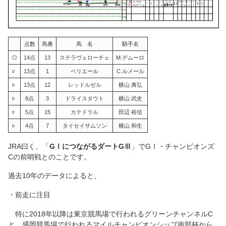
点数
馬番
馬 名
騎手名
◎
14点
13
ステラヴェローチェ
M.デムーロ
○
13点
1
ペリエール
C.ルメール
○
13点
12
レッドルゼル
横山 典弘
○
8点
3
ドライスタウト
横山 武史
○
5点
15
カテドラル
田辺 裕信
○
4点
7
タイセイサムソン
横山 和生
JRA曰く、「
GⅠにつながるダートGⅢ
」でGⅠ・チャンピオンズ
Cの前哨戦とのことです。
過去10年のデータによると、
・前走に注目
特に2018年以降は東京競馬場で行われるグリーンチャンネルC
と、盛岡競馬場で行われるマイルチャンピオンシップ南部杯から