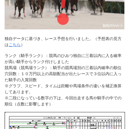
独自データに基づき、レース予想を行いました。（予想表の見方
は
こちら
）
ランク（騎手ランク）：競馬のひみつ独自に三着以内に入る確率
が高い騎手からランク付けしました
競馬場（競馬場ランク）：騎手の競馬場別の三着以内確率の順位
穴回数：１０万円以上の高額配当が出たレースで３位以内に入っ
た騎手の入賞回数
※グラフ、スピード、タイムは距離や馬場条件の違いを補正換算
してあります。
※二段になっている数字の下は、今回出走する馬や騎手の中での
順位（点数に影響します）