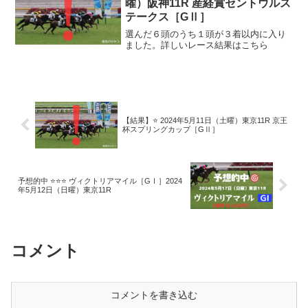
曜）阪神11R 産経賞セントウルス
テークス［GⅡ］
選んだ６頭のうち１頭が３着以内に入り
ました。詳しいレース結果はこちら
【結果】⭐ 2024年5月11日（土曜）東京11R 京王
杯スプリングカップ［GⅡ］
予想的中 ⭐⭐⭐ ヴィクトリアマイル［GⅠ］2024
年5月12日（日曜）東京11R
コメント
コメントを書き込む