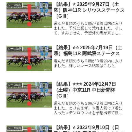
しいレース結果はこちら
【結果】⭐ 2025年9月27日（土
レース結果
曜）阪神11R シリウスステークス
［GⅢ］
選んだ６頭のうち１頭が３着以内に入り
ました。予想に反して荒れました。そし
て、すみません。予想外の馬が来まし
た。残念です。詳しいレース結果はこち
ら
【結果】⭐⭐ 2025年7月19日（土
レース結果
曜）福島11R 阿武隈ステークス
選んだ６頭のうち２頭が３着以内に入り
ました。詳しいレース結果はこちら
【結果】⭐⭐⭐ 2024年12月7日
レース結果
（土曜）中京11R 中日新聞杯
［GⅢ］
選んだ６頭のうち３頭が３着以内に入り
ました。とりあえず、６番人気で３着に
入ったマテンロウレオを予想出来て良か
ったです。過去のデータによると、「1枠
が過去7年で3勝」とありましたが、あな
がち間違いではありませんでした。詳し
【結果】⭐ 2023年9月10日（日
レース結果
いレース結果はこちら