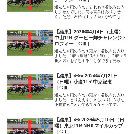
選んだ６頭のうち、どれも３着以内に入
りませんでした。何も言葉はありませ
ん。ただ、内枠（１，２番）が今年もき
ました。ただし、武豊騎手のボンドガー
ルのほうで2着。内枠２番で１番人気のウ
ンブライルはルメール騎手をもってし
【結果】2026年4月4日（土曜）
レース結果
て、まさかの10着。ルメー...
中山11R ダービー卿チャレンジト
ロフィー［GⅢ］
選んだ６頭のうち１頭が３着以内に入り
ました。1着（単勝10番人気）、２着（６
番人気）を予想することができず完敗で
した。また、予想しなかったもう一方の
阪神11レースのチャーチルダウンズカッ
プでは3連単で1,649,150円と、もっと荒
【結果】⭐⭐⭐ 2024年7月21日
レース結果
れたレー...
（日曜）小倉11R 中京記念
［GⅢ］
選んだ６頭のうち３頭が３着以内に入り
ました。とりあえず、久しぶりに３頭を
予想することができて良かったです。ホ
ッとしています。４番人気ながら13着に
沈んだセオの岩田 康誠騎手のコメントを
載せておきます（競馬のひみつでも予想
【結果】⭐⭐ 2026年5月10日（日
レース結果
に入っていました）セ...
曜）東京11R NHKマイルカップ
［GⅠ］