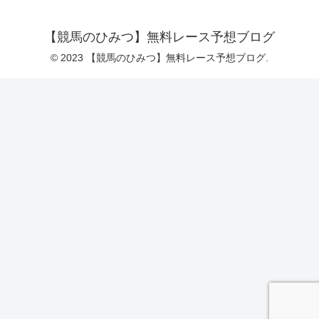
【競馬のひみつ】無料レース予想ブログ
© 2023 【競馬のひみつ】無料レース予想ブログ.