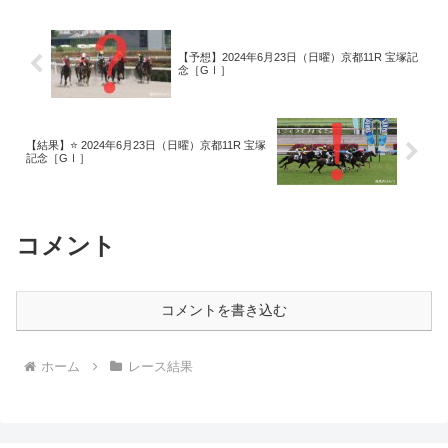
【予想】2024年6月23日（日曜）京都11R 宝塚記
念［GⅠ］
【結果】⭐ 2024年6月23日（日曜）京都11R 宝塚
記念［GⅠ］
コメント
コメントを書き込む
ホーム
レース結果