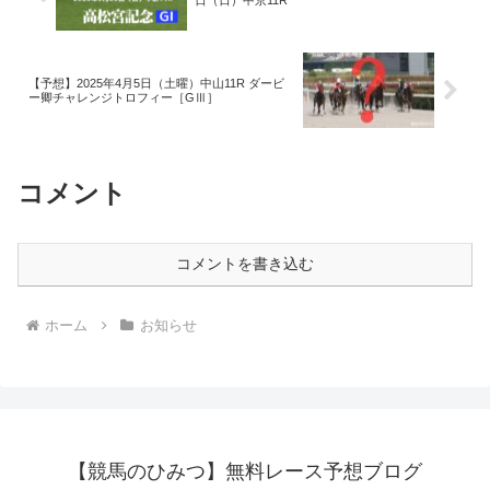
日（日）中京11R
【予想】2025年4月5日（土曜）中山11R ダービ
ー卿チャレンジトロフィー［GⅢ］
コメント
コメントを書き込む
ホーム
お知らせ
【競馬のひみつ】無料レース予想ブログ