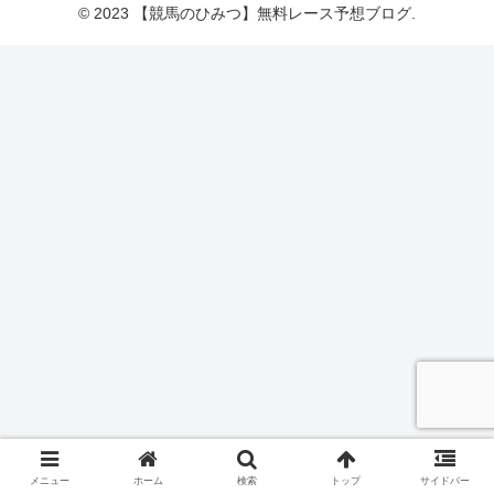
© 2023 【競馬のひみつ】無料レース予想ブログ.
メニュー
ホーム
検索
トップ
サイドバー