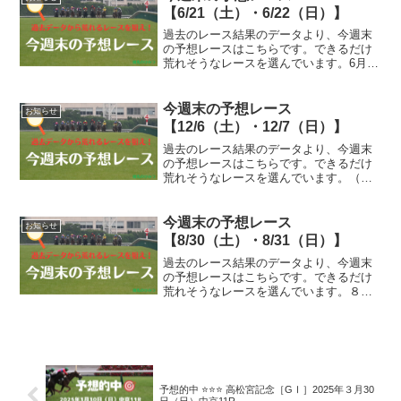
【6/21（土）・6/22（日）】
過去のレース結果のデータより、今週末
の予想レースはこちらです。できるだけ
荒れそうなレースを選んでいます。6月21
日（土曜）阪神11R 天保山ステークス6月
22日（日曜）東京11R 府中牝馬ステーク
ス［GⅢ］どうか荒れますように!? どう
今週末の予想レース
お知らせ
か予...
【12/6（土）・12/7（日）】
過去のレース結果のデータより、今週末
の予想レースはこちらです。できるだけ
荒れそうなレースを選んでいます。（ま
たは重賞）12月6日（土曜）中山11R ステ
イヤーズステークス［GⅡ］12月7日（日
曜）中京11R チャンピオンズカップ
今週末の予想レース
お知らせ
［GⅠ］どう...
【8/30（土）・8/31（日）】
過去のレース結果のデータより、今週末
の予想レースはこちらです。できるだけ
荒れそうなレースを選んでいます。８月
30日（土曜）中京11R 名古屋城ステーク
ス８月31日（日曜）新潟11R 新潟記念
［GⅢ］どうか荒れますように!? どうか
予想が当た...
予想的中 ⭐⭐⭐ 高松宮記念［GⅠ］2025年３月30