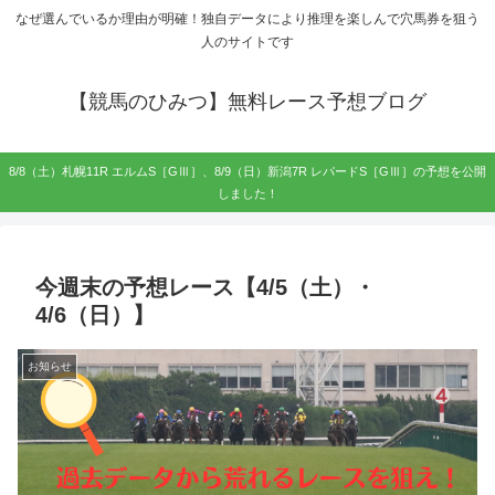
なぜ選んでいるか理由が明確！独自データにより推理を楽しんで穴馬券を狙う
人のサイトです
【競馬のひみつ】無料レース予想ブログ
8/8（土）札幌11R エルムS［GⅢ］、8/9（日）新潟7R レパードS［GⅢ］の予想を公開
しました！
今週末の予想レース【4/5（土）・
4/6（日）】
お知らせ