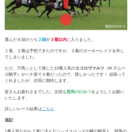
選んだ６頭のうち
２頭
が
３着以内
に入りました。
１着、２着は予想できたのですが、３着のヨーホーレイクを外し
てしまいました。
ただ、穴馬△として推した10番人気の
エコロヴァルツ
（M.デムー
ロ騎手）がハナ差で４着だったので、惜しかったです！ 頑張って
くれましたが、次回に期待します。
皆さんお疲れさまでした。次回も
競馬のひみつ
をよろしくお願い
いたします。
詳しいレース結果は
こちら
追記
1番人気ながら７着に沈んだシックスペンスの横山騎手と、競馬の