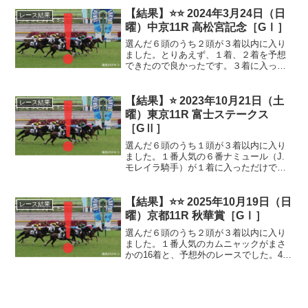
ジラは11着に終わりましたが、こちらも
今後に期待したいと思います。詳しいレ
【結果】⭐⭐ 2024年3月24日（日
レース結果
ース結果はこちら
曜）中京11R 高松宮記念［GⅠ］
選んだ６頭のうち２頭が３着以内に入り
ました。とりあえず、１着、２着を予想
できたので良かったです。３着に入った
K.リョン騎手はデータ不足のため選べま
せんでしたが、今後は要注意ですね。詳
しいレース結果はこちら
【結果】⭐ 2023年10月21日（土
レース結果
曜）東京11R 富士ステークス
［GⅡ］
選んだ６頭のうち１頭が３着以内に入り
ました。１番人気の６番ナミュール（J.
モレイラ騎手）が１着に入っただけで、
予想的には完敗でした。特に３着に入っ
た４番ソーヴァリアントはノーマークで
した。さすが半姉に秋華賞2着、ヴィクト
【結果】⭐⭐ 2025年10月19日（日
レース結果
リアマイル3着のマジ...
曜）京都11R 秋華賞［GⅠ］
選んだ６頭のうち２頭が３着以内に入り
ました。１番人気のカムニャックがまさ
かの16着と、予想外のレースでした。4コ
ーナー手前で手応えが怪しくなり、直線
はズルズルと後退したカムニャック号。
気になる川田騎手のコメントです。「止
まり方が異常だったの...