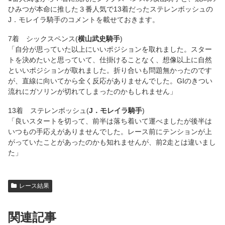
ひみつが本命に推した３番人気で13着だったステレンボッシュの
J．モレイラ騎手のコメントを載せておきます。
7着 シックスペンス(
横山武史騎手
)
「自分が思っていた以上にいいポジションを取れました。スター
トを決めたいと思っていて、仕掛けることなく、想像以上に自然
といいポジションが取れました。折り合いも問題無かったのです
が、直線に向いてから全く反応がありませんでした。GIのきつい
流れにガソリンが切れてしまったのかもしれません」
13着 ステレンボッシュ(
J．モレイラ騎手
)
「良いスタートを切って、前半は落ち着いて運べましたが後半は
いつもの手応えがありませんでした。レース前にテンションが上
がっていたことがあったのかも知れませんが、前2走とは違いまし
た」
レース結果
関連記事