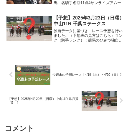
馬 名騎手名◎11点4サンライズアムール
川田将雅○8点14ラヴケリー鮫島克駿○7点
5イスラアネーロ和田竜二○7点15ウォー
ムライト福永祐一○6点8コバシーナ吉田隼
【予想】2025年3月23日（日曜）
レース予想
人○5...
中山11R 千葉ステークス
独自データに基づき、レース予想を行い
ました。（予想表の見方はこちら）ラン
ク（騎手ランク）：競馬のひみつ独自に
三着以内に入る確率が高い騎手からラン
ク付けしました競馬場（競馬場ラン
ク）：騎手の競馬場別の三着以内確率の
順位穴回数：１０万円以上の高...
今週末の予想レース【4/19（土）・4/20（日）】
【予想】2025年4月20日（日曜）中山11R 皐月賞
［GⅠ］
コメント