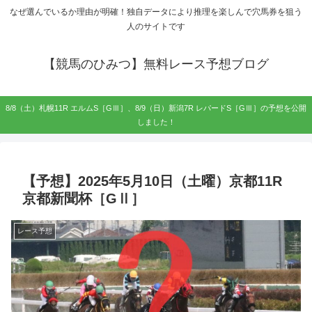
なぜ選んでいるか理由が明確！独自データにより推理を楽しんで穴馬券を狙う
人のサイトです
【競馬のひみつ】無料レース予想ブログ
8/8（土）札幌11R エルムS［GⅢ］、8/9（日）新潟7R レパードS［GⅢ］の予想を公開
しました！
【予想】2025年5月10日（土曜）京都11R
京都新聞杯［GⅡ］
レース予想