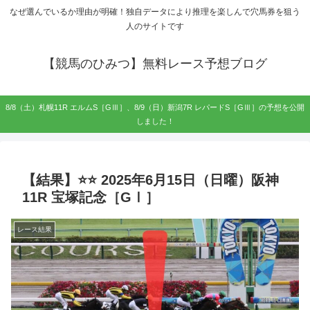
なぜ選んでいるか理由が明確！独自データにより推理を楽しんで穴馬券を狙う
人のサイトです
【競馬のひみつ】無料レース予想ブログ
8/8（土）札幌11R エルムS［GⅢ］、8/9（日）新潟7R レパードS［GⅢ］の予想を公開
しました！
【結果】⭐⭐ 2025年6月15日（日曜）阪神
11R 宝塚記念［GⅠ］
レース結果