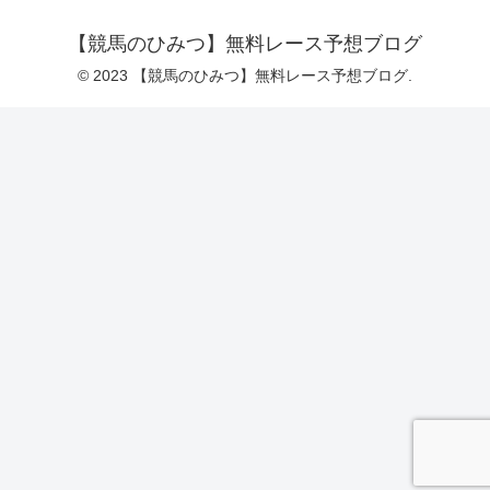
【競馬のひみつ】無料レース予想ブログ
© 2023 【競馬のひみつ】無料レース予想ブログ.