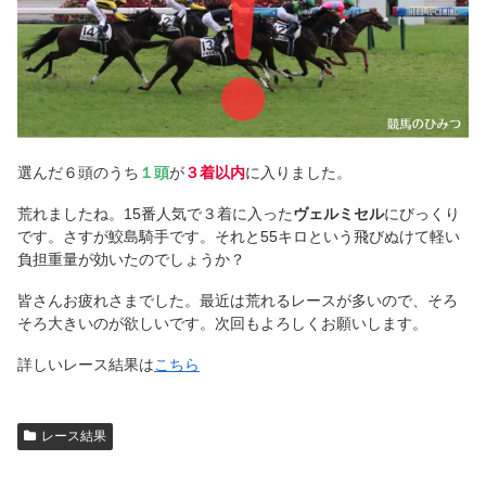
選んだ６頭のうち
１頭
が
３着以内
に入りました。
荒れましたね。15番人気で３着に入った
ヴェルミセル
にびっくり
です。さすが鮫島騎手です。それと55キロという飛びぬけて軽い
負担重量が効いたのでしょうか？
皆さんお疲れさまでした。最近は荒れるレースが多いので、そろ
そろ大きいのが欲しいです。次回もよろしくお願いします。
詳しいレース結果は
こちら
レース結果