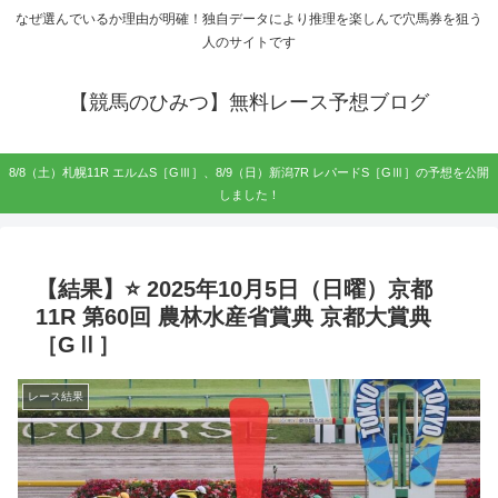
なぜ選んでいるか理由が明確！独自データにより推理を楽しんで穴馬券を狙う
人のサイトです
【競馬のひみつ】無料レース予想ブログ
8/8（土）札幌11R エルムS［GⅢ］、8/9（日）新潟7R レパードS［GⅢ］の予想を公開
しました！
【結果】⭐ 2025年10月5日（日曜）京都
11R 第60回 農林水産省賞典 京都大賞典
［GⅡ］
レース結果