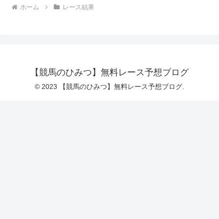
ホーム
レース結果
【競馬のひみつ】無料レース予想ブログ
© 2023 【競馬のひみつ】無料レース予想ブログ.