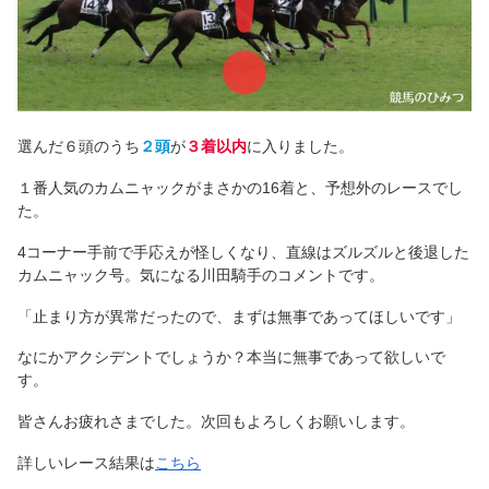
選んだ６頭のうち
２頭
が
３着以内
に入りました。
１番人気のカムニャックがまさかの16着と、予想外のレースでし
た。
4コーナー手前で手応えが怪しくなり、直線はズルズルと後退した
カムニャック号。気になる川田騎手のコメントです。
「止まり方が異常だったので、まずは無事であってほしいです」
なにかアクシデントでしょうか？本当に無事であって欲しいで
す。
皆さんお疲れさまでした。次回もよろしくお願いします。
詳しいレース結果は
こちら