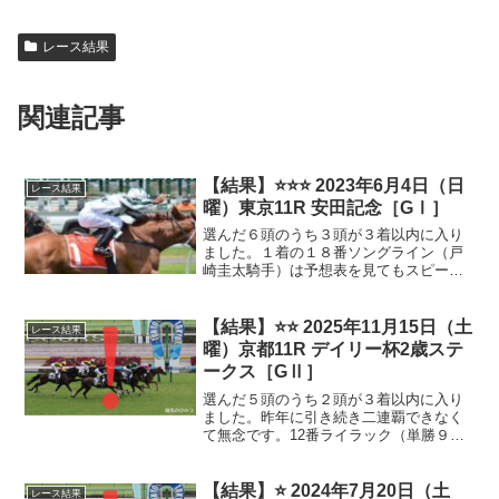
レース結果
関連記事
【結果】⭐⭐⭐ 2023年6月4日（日
レース結果
曜）東京11R 安田記念［GⅠ］
選んだ６頭のうち３頭が３着以内に入り
ました。１着の１８番ソングライン（戸
崎圭太騎手）は予想表を見てもスピー
ド、タイム、賞金、騎手と全てがそろっ
ていましたね。最後に気になった騎手の
コメントを載せておきます。川田将雅騎
【結果】⭐⭐ 2025年11月15日（土
レース結果
手（ソシダ＝２番人気７着）...
曜）京都11R デイリー杯2歳ステ
ークス［GⅡ］
選んだ５頭のうち２頭が３着以内に入り
ました。昨年に引き続き二連覇できなく
て無念です。12番ライラック（単勝９番
人気、３着）はまったくのノーマークで
した。皆さんお疲れさまでした。次回も
どうぞよろしくお願いします。詳しいレ
【結果】⭐ 2024年7月20日（土
レース結果