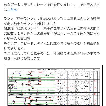
独自データに基づき、レース予想を行いました。（予想表の見方
は
こちら
）
ランク
（騎手ランク）：競馬のひみつ独自に三着以内に入る確率
が高い騎手からランク付けしました
競馬場
（競馬場ランク）：騎手の競馬場別の三着以内確率の順位
穴回数
：１０万円以上の高額配当が出たレースで３位以内に入っ
た騎手の入賞回数
※グラフ、スピード、タイムは距離や馬場条件の違いを補正換算
してあります。
※二段になっている数字の下は、今回出走する馬や騎手の中での
順位（点数に影響します）