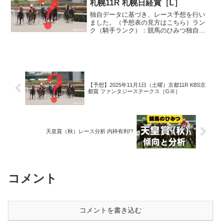
札幌11R 札幌日経賞［L］
独自データに基づき、レース予想を行い
ました。（予想表の見方はこちら）ラン
ク（騎手ランク）：競馬のひみつ独自に
三着以内に入る確率が高い騎手からラン
ク付けしました競馬場（競馬場ラン
ク）：騎手の競馬場別の三着以内確率の
順位穴回数：１０万円以上の高...
【予想】2025年11月1日（土曜）京都11R KBS京
都賞 ファンタジーステークス［GⅢ］
天皇賞（秋）レース分析 内枠有利!?
コメント
コメントを書き込む