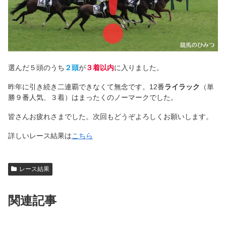
選んだ５頭のうち
２頭
が
３着以内
に入りました。
昨年に引き続き二連覇できなくて無念です。12番
ライラック
（単
勝９番人気、３着）はまったくのノーマークでした。
皆さんお疲れさまでした。次回もどうぞよろしくお願いします。
詳しいレース結果は
こちら
レース結果
関連記事