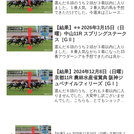
選んだ６頭のうち２頭が３着以内に入り
ました。１番人気、２番人気の馬を予想
できただけでした。今週末は三レースと
もすべて３着を予想できなかったので、
残念です。最後に競馬のひみつが穴馬△
として推したリフレーミング（８番人
【結果】⭐⭐ 2026年3月15日（日
レース結果
気、15着）に騎乗したM・...
曜）中山11R スプリングステーク
ス［GⅡ］
選んだ６頭のうち２頭が３着以内に入り
ました。８番人気ながら１着になった15
番アウダーシアを予想できたのは良かっ
たのですが、７番人気で３着に入ったア
クロフェイズを選べず残念です。せっか
く荒れてくれたのに、、詳しいレース結
【結果】2024年12月8日（日曜）
レース結果
果はこちら
京都11R 農林水産省賞典 阪神ジ
ュベナイルフィリーズ［GⅠ］
選んだ６頭のうち、どれも３着以内に入
りませんでした。大変申し訳ございませ
んでした。こちらも、とてもショックを
受けています。詳しいレース結果はこち
ら
【結果】⭐⭐ 2025年11月16日（日曜）京都11R エ