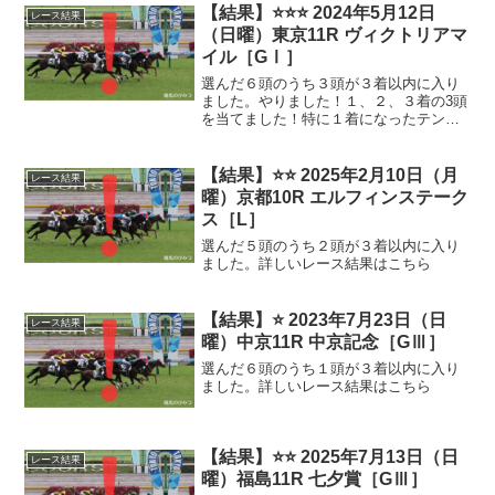
【結果】⭐⭐⭐ 2024年5月12日
レース結果
（日曜）東京11R ヴィクトリアマ
イル［GⅠ］
選んだ６頭のうち３頭が３着以内に入り
ました。やりました！１、２、３着の3頭
を当てました！特に１着になったテンハ
ッピーローズは単勝14番人気。その馬を
見事、予想することできました！３連単
で払戻金は916,640円（1007番人気）とな
【結果】⭐⭐ 2025年2月10日（月
レース結果
り、競馬...
曜）京都10R エルフィンステーク
ス［L］
選んだ５頭のうち２頭が３着以内に入り
ました。詳しいレース結果はこちら
【結果】⭐ 2023年7月23日（日
レース結果
曜）中京11R 中京記念［GⅢ］
選んだ６頭のうち１頭が３着以内に入り
ました。詳しいレース結果はこちら
【結果】⭐⭐ 2025年7月13日（日
レース結果
曜）福島11R 七夕賞［GⅢ］