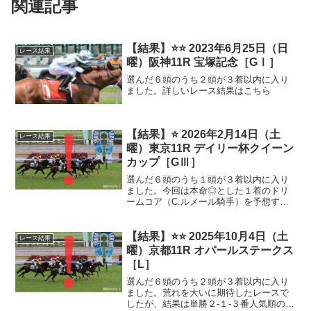
関連記事
【結果】⭐⭐ 2023年6月25日（日
レース結果
曜）阪神11R 宝塚記念［GⅠ］
選んだ６頭のうち２頭が３着以内に入り
ました。詳しいレース結果はこちら
【結果】⭐ 2026年2月14日（土
レース結果
曜）東京11R デイリー杯クイーン
カップ［GⅢ］
選んだ６頭のうち１頭が３着以内に入り
ました。今回は本命◎とした１着のドリ
ームコア（C.ルメール騎手）を予想する
ので精一杯でした。良いところなくすみ
ません、京都記念に期待します。詳しい
レース結果はこちら
【結果】⭐⭐ 2025年10月4日（土
レース結果
曜）京都11R オパールステークス
［L］
選んだ６頭のうち２頭が３着以内に入り
ました。荒れを大いに期待したレースで
したが、結果は単勝２-１-３番人気順のガ