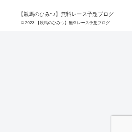
【競馬のひみつ】無料レース予想ブログ
© 2023 【競馬のひみつ】無料レース予想ブログ.