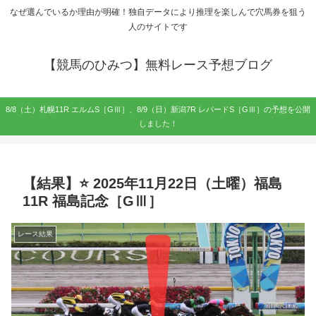
なぜ選んでいるか理由が明確！独自データにより推理を楽しんで穴馬券を狙う
人のサイトです
【競馬のひみつ】無料レース予想ブログ
8/8（土）札幌11R エルムS［GⅢ］、8/9（日）新潟7R レパードS［GⅢ］の予想を公開
しました！
【結果】⭐ 2025年11月22日（土曜）福島
11R 福島記念［GⅢ］
レース結果