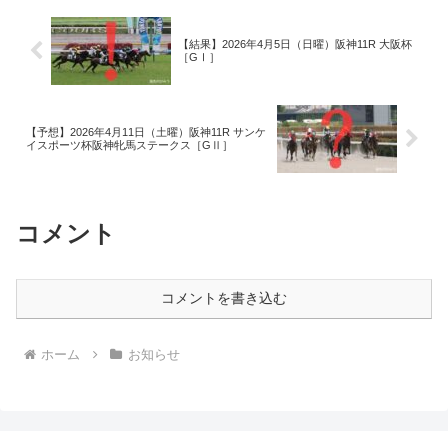
【結果】2026年4月5日（日曜）阪神11R 大阪杯
［GⅠ］
【予想】2026年4月11日（土曜）阪神11R サンケ
イスポーツ杯阪神牝馬ステークス［GⅡ］
コメント
コメントを書き込む
ホーム
お知らせ