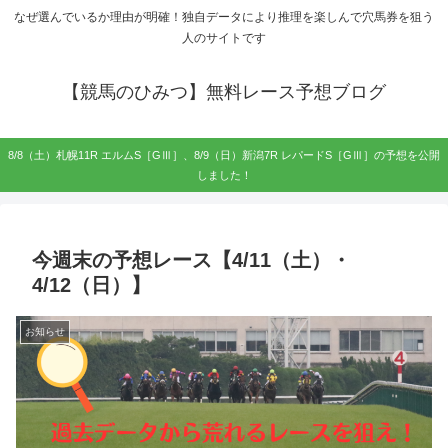
なぜ選んでいるか理由が明確！独自データにより推理を楽しんで穴馬券を狙う
人のサイトです
【競馬のひみつ】無料レース予想ブログ
8/8（土）札幌11R エルムS［GⅢ］、8/9（日）新潟7R レパードS［GⅢ］の予想を公開
しました！
今週末の予想レース【4/11（土）・
4/12（日）】
お知らせ