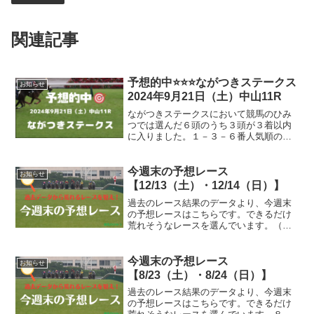
関連記事
予想的中⭐⭐⭐ながつきステークス
お知らせ
2024年9月21日（土）中山11R
ながつきステークスにおいて競馬のひみ
つでは選んだ６頭のうち３頭が３着以内
に入りました。１－３－６番人気順の結
果でしたが、きちんと６番人気のアドバ
ンスファラオを予想できたことが良かっ
たです。今後も独自データにより予想を
今週末の予想レース
お知らせ
行っていくので、よろしく...
【12/13（土）・12/14（日）】
過去のレース結果のデータより、今週末
の予想レースはこちらです。できるだけ
荒れそうなレースを選んでいます。（ま
たは重賞）12月13日（土曜）中京11R 中
日新聞杯［GⅢ］12月14日（日曜）阪神
11R 阪神ジュベナイルフィリーズ
今週末の予想レース
お知らせ
［GⅠ］どうか...
【8/23（土）・8/24（日）】
過去のレース結果のデータより、今週末
の予想レースはこちらです。できるだけ