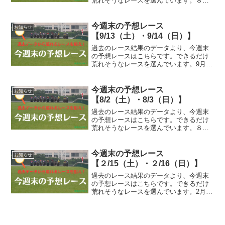
荒れそうなレースを選んでいます。８月
23日（土曜）新潟11R BSN賞［L］８月
24日（日曜）札幌11R キーンランドカッ
プ［GⅢ］どうか荒れますように!? どう
今週末の予想レース
お知らせ
か予想...
【9/13（土）・9/14（日）】
過去のレース結果のデータより、今週末
の予想レースはこちらです。できるだけ
荒れそうなレースを選んでいます。9月13
日（土曜）阪神11R チャレンジカップ
［GⅢ］9月14日（日曜）阪神11R ローズ
ステーク［GⅡ］どうか荒れますよう
今週末の予想レース
お知らせ
に!? どう...
【8/2（土）・8/3（日）】
過去のレース結果のデータより、今週末
の予想レースはこちらです。できるだけ
荒れそうなレースを選んでいます。８月
２日（土曜）中京7R 豊明ステークス８月
３日（日曜）新潟7R アイビスサマーダッ
シュ［GⅢ］どうか荒れますように!? ど
今週末の予想レース
お知らせ
うか予想が当...
【２/15（土）・２/16（日）】
過去のレース結果のデータより、今週末
の予想レースはこちらです。できるだけ
荒れそうなレースを選んでいます。2月15
日（土曜）京都11R 洛陽ステークス［L］
2月16日（日曜）京都11R 京都記念
［GⅢ］どうか荒れますように!? どうか
予想が当...