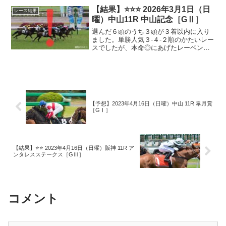
ろしくお願いします。詳しいレース結果
【結果】⭐⭐⭐ 2026年3月1日（日
レース結果
はこちら
曜）中山11R 中山記念［GⅡ］
選んだ６頭のうち３頭が３着以内に入り
ました。単勝人気３-４-２順のかたいレー
スでしたが、本命◎にあげたレーベンス
ティール（戸崎騎手）が１着になったの
で良かったです。皆さんお疲れさまでし
た。次回もよろしくお願いします。詳し
いレース結果はこちら
【予想】2023年4月16日（日曜）中山 11R 皐月賞
［GⅠ］
【結果】⭐⭐ 2023年4月16日（日曜）阪神 11R ア
ンタレスステークス［GⅢ］
コメント