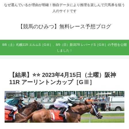
なぜ選んでいるか理由が明確！独自データにより推理を楽しんで穴馬券を狙う
人のサイトです
【競馬のひみつ】無料レース予想ブログ
8/8（土）札幌11R エルムS［GⅢ］、8/9（日）新潟7R レパードS［GⅢ］の予想を公開
しました！
【結果】⭐⭐ 2023年4月15日（土曜）阪神
11R アーリントンカップ［GⅢ］
レース結果