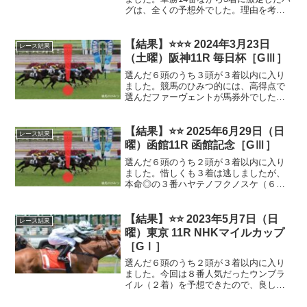
グは、全くの予想外でした。理由を考え
てみると、・ハグは終始、勝ち馬ムルソ
ーをマークする形でロスなく立ち回り、
展開の利を最大限に活かした。・競馬の
【結果】⭐⭐⭐ 2024年3月23日
レース結果
ひみつでは穴騎手の高...
（土曜）阪神11R 毎日杯［GⅢ］
選んだ６頭のうち３頭が３着以内に入り
ました。競馬のひみつ的には、高得点で
選んだファーヴェントが馬券外でしたが
７番人気ながら4着に入ったことが良かっ
たです。詳しいレース結果はこちら
【結果】⭐⭐ 2025年6月29日（日
レース結果
曜）函館11R 函館記念［GⅢ］
選んだ６頭のうち２頭が３着以内に入り
ました。惜しくも３着は逃しましたが、
本命◎の３番ハヤテノフクノスケ（６番
人気）が２着、穴馬△として推した８番
ヴェローチェエラ（10番人気）が１着に
なったので良かったです！皆さんお疲れ
【結果】⭐⭐ 2023年5月7日（日
レース結果
さまでした。次回もよろ...
曜）東京 11R NHKマイルカップ
［GⅠ］
選んだ６頭のうち２頭が３着以内に入り
ました。今回は８番人気だったウンブラ
イル（２着）を予想できたので、良しと
しましょう。クルゼイロドスルの取消も
ありましたし。来週も競馬のひみつをよ