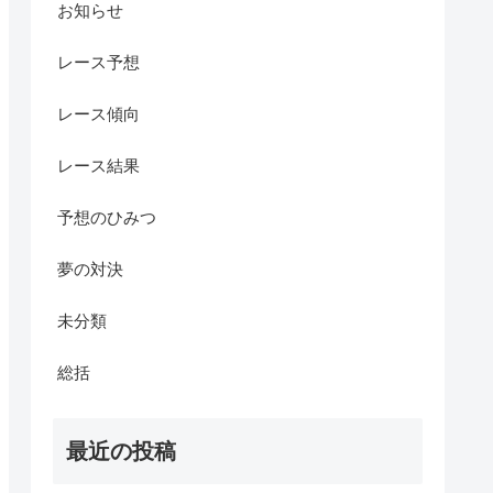
お知らせ
レース予想
レース傾向
レース結果
予想のひみつ
夢の対決
未分類
総括
最近の投稿