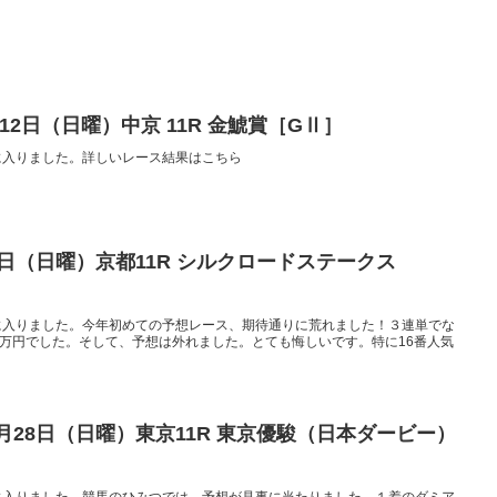
月12日（日曜）中京 11R 金鯱賞［GⅡ］
に入りました。詳しいレース結果はこちら
月1日（日曜）京都11R シルクロードステークス
に入りました。今年初めての予想レース、期待通りに荒れました！３連単でな
も約30万円でした。そして、予想は外れました。とても悔しいです。特に16番人気
年5月28日（日曜）東京11R 東京優駿（日本ダービー）
に入りました。競馬のひみつでは、予想が見事に当たりました。１着のダミア