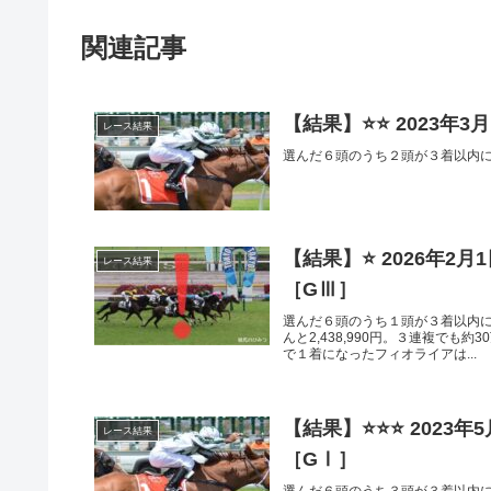
関連記事
【結果】⭐⭐ 2023年3
レース結果
選んだ６頭のうち２頭が３着以内
【結果】⭐ 2026年2
レース結果
［GⅢ］
選んだ６頭のうち１頭が３着以内
んと2,438,990円。３連複で
で１着になったフィオライアは...
【結果】⭐⭐⭐ 2023
レース結果
［GⅠ］
選んだ６頭のうち３頭が３着以内