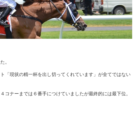
した。
ント「現状の精一杯を出し切ってくれています」が全てではない
、４コナーまでは６番手につけていましたが最終的には最下位。