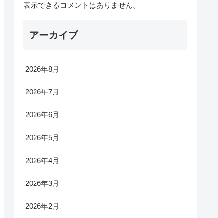
表示できるコメントはありません。
アーカイブ
2026年8月
2026年7月
2026年6月
2026年5月
2026年4月
2026年3月
2026年2月