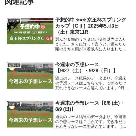
関連記事
予想的中 ⭐⭐⭐ 京王杯スプリング
お知らせ
カップ［GⅡ］2025年5月3日
（土）東京11R
選んだ６頭のうち３頭が３着以内に入り
ました。さらに詳しく言うと、選んだ６
頭のうち６頭が６着以内に入りました。
野球で言えば完全試合といえるでしょう
か!?確かに２－１－３番人気順の固いレ
ースでしたが、10番人気ながら選んだト
今週末の予想レース
お知らせ
ゥラヴェスーラも６着...
【9/27（土）・9/28（日）】
過去のレース結果のデータより、今週末
の予想レースはこちらです。できるだけ
荒れそうなレースを選んでいます。9月27
日（土曜）阪神11R シリウスステークス
［GⅢ］9月28日（日曜）中山11R スプリ
ンターズステークス［GⅠ］どうか荒れ
今週末の予想レース【8/8 (土)・
お知らせ
ますよう...
8/9 (日)】
過去のレース結果のデータより、今週末
の予想レースはこちらです。できるだけ
荒れそうなレースを選んでいます。（ま
たは重賞）8月8日（土曜）札幌11R エル