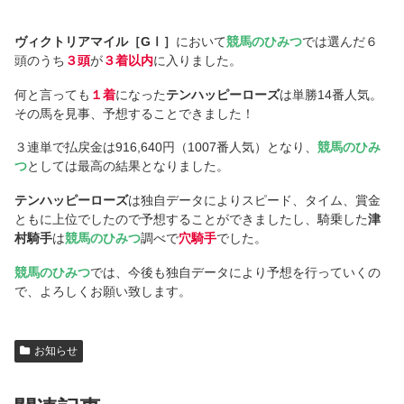
ヴィクトリアマイル［GⅠ］
において
競馬のひみつ
では選んだ６
頭のうち
３頭
が
３着以内
に入りました。
何と言っても
１着
になった
テンハッピーローズ
は単勝14番人気。
その馬を見事、予想することできました！
３連単で払戻金は916,640円（1007番人気）となり、
競馬のひみ
つ
としては最高の結果となりました。
テンハッピーローズ
は独自データによりスピード、タイム、賞金
ともに上位でしたので予想することができましたし、騎乗した
津
村騎手
は
競馬のひみつ
調べで
穴騎手
でした。
競馬のひみつ
では、今後も独自データにより予想を行っていくの
で、よろしくお願い致します。
お知らせ