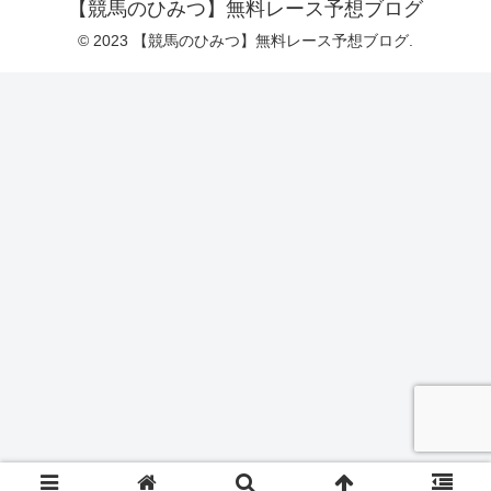
【競馬のひみつ】無料レース予想ブログ
© 2023 【競馬のひみつ】無料レース予想ブログ.