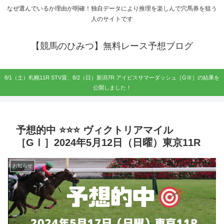
なぜ選んでいるか理由が明確！独自データにより推理を楽しんで穴馬券を狙う
人のサイトです
【競馬のひみつ】無料レース予想ブログ
8/1（土）札幌11R STV賞、8/2（日）新潟7R アイビスサマーダッシュ［GⅢ］の結果を
公開しました！
予想的中 ⭐⭐⭐ ヴィクトリアマイル
［GⅠ］2024年5月12日（日曜）東京11R
お知らせ