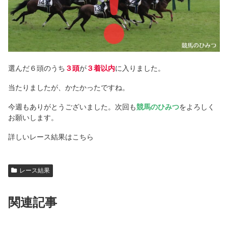
選んだ６頭のうち
３頭
が
３着以内
に入りました。
当たりましたが、かたかったですね。
今週もありがとうございました。次回も
競馬のひみつ
をよろしく
お願いします。
詳しいレース結果はこちら
レース結果
関連記事