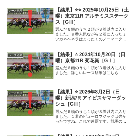
【結果】⭐⭐ 2025年10月25日（土
レース結果
曜）東京11R アルテミスステーク
ス［GⅢ］
選んだ６頭のうち２頭が３着以内に入り
ました。９番人気ながら２着に入ったミ
ツカネベネラはまったくのノーマークで
した。すみません。やはり２歳馬は難し
いです。詳しいレース結果はこちら
【結果】⭐ 2024年10月20日（日
レース結果
曜）京都11R 菊花賞［GⅠ］
選んだ６頭のうち１頭が３着以内に入り
ました。詳しいレース結果はこちら
【結果】⭐ 2026年8月2日（日
レース結果
曜）新潟7R アイビスサマーダッ
シュ［GⅢ］
選んだ６頭のうち１頭が３着以内に入り
ました。１着のピューロマジックは強か
ったですね。これで連覇です。競馬のひ
みつはこれが精一杯。14番人気で２着、
10番人気で３着の馬はまったくのノーマ
ークでした。高配当のこのレースは獲り