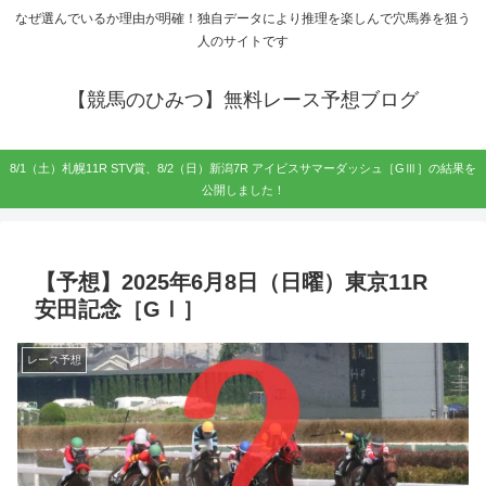
なぜ選んでいるか理由が明確！独自データにより推理を楽しんで穴馬券を狙う
人のサイトです
【競馬のひみつ】無料レース予想ブログ
8/1（土）札幌11R STV賞、8/2（日）新潟7R アイビスサマーダッシュ［GⅢ］の結果を
公開しました！
【予想】2025年6月8日（日曜）東京11R
安田記念［GⅠ］
レース予想