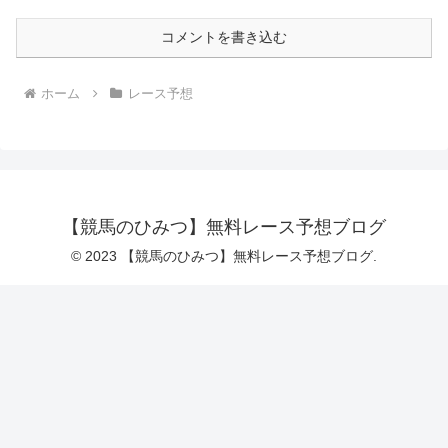
コメントを書き込む
ホーム
レース予想
【競馬のひみつ】無料レース予想ブログ
© 2023 【競馬のひみつ】無料レース予想ブログ.