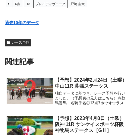
○
6点
18
ブレイディヴェーグ
戸崎 圭太
過去10年のデータ
レース予想
関連記事
【予想】2024年2月24日（土曜）
レース予想
中山11R 幕張ステークス
独自データに基づき、レース予想を行い
ました。（予想表の見方はこちら）点数
馬番馬 名騎手名◎13点7ホウオウラスカ
ーズ戸崎 圭太○10点3スプレモフレイバー
横山 和生○9点1スズハローム鮫島 克駿○9
点2ニシノスーベニア大野 拓弥○9点10
【予想】2023年4月8日（土曜）
レース予想
ド...
阪神 11R サンケイスポーツ杯阪
神牝馬ステークス［GⅡ］