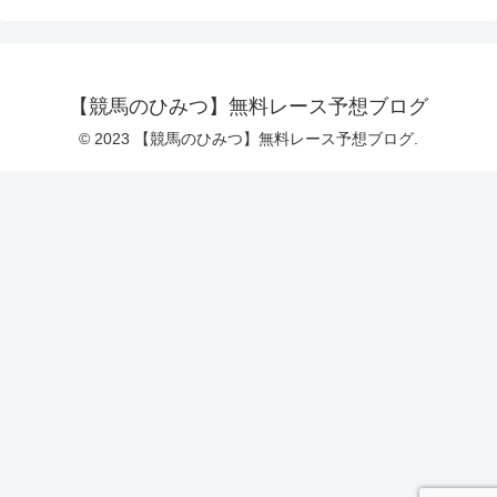
【競馬のひみつ】無料レース予想ブログ
© 2023 【競馬のひみつ】無料レース予想ブログ.