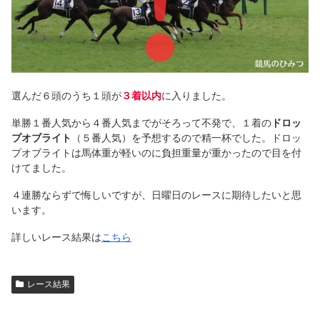
選んだ６頭のうち１頭が
３着以内
に入りました。
単勝１番人気から４番人気までがそろって不発で、１着の
ドロッ
プオブライト
（５番人気）を予想するので精一杯でした。ドロッ
プオブライトは馬体重が軽いのに負担重量が重かったので目を付
けてました。
４連勝ならずで悔しいですが、日曜日のレースに期待したいと思
います。
詳しいレース結果は
こちら
レース結果