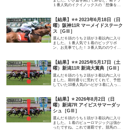
ました。いざ蓋を開けてみると、断トツ
１番人気のイクイノックスの「想像を超
えた時計」で圧勝でした。武豊騎手の負
傷により、急きょ戸崎騎手に乗り替わり
となった2番人気ドウデュースは7着。競
【結果】⭐⭐ 2023年6月18日（日
レース結果
馬のひみつ的には6番人...
曜）阪神11R マーメイドステーク
ス［GⅢ］
選んだ６頭のうち２頭が３着以内に入り
ました。１番人気で１着のビッグリボ
ン、お見事でした！３番人気ののウイン
マイティー、連覇は逃しましたが２着。
和田竜二騎手「瞬発力がないので、勝負
どころから一気に行った。やりたい競馬
【結果】⭐⭐ 2025年5月17日（土
レース結果
はできたし、安定して走れる...
曜）新潟11R 新潟大賞典［GⅢ］
選んだ６頭のうち２頭が３着以内に入り
ました。期待通りに荒れてくれて、予想
していた10番人気のハピが３着に入って
くれたのは良かったのですが、それまで
でした。残念です。切り替えて、ヴィク
トリアマイルも荒れることを願っていま
【結果】⭐ 2026年8月2日（日
レース結果
す！詳しいレース結果は...
曜）新潟7R アイビスサマーダッ
シュ［GⅢ］
選んだ６頭のうち１頭が３着以内に入り
ました。１着のピューロマジックは強か
ったですね。これで連覇です。競馬のひ